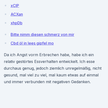
xClP
ACXan
xhpDb
Bitte nimm diesen schmerz von mir
Cbd öl in lees gipfel mo
Da ich Angst vorm Erbrechen habe, habe ich ein
relativ gestörtes Essverhalten entwickelt. Ich esse
durchaus genug, jedoch ziemlich unregelmäßig, nicht
gesund, mal viel zu viel, mal kaum etwas auf einmal
und immer verbunden mit negativen Gedanken.