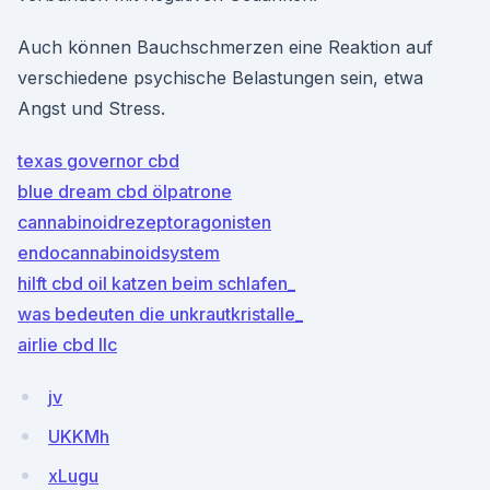
Auch können Bauchschmerzen eine Reaktion auf
verschiedene psychische Belastungen sein, etwa
Angst und Stress.
texas governor cbd
blue dream cbd ölpatrone
cannabinoidrezeptoragonisten
endocannabinoidsystem
hilft cbd oil katzen beim schlafen_
was bedeuten die unkrautkristalle_
airlie cbd llc
jv
UKKMh
xLugu