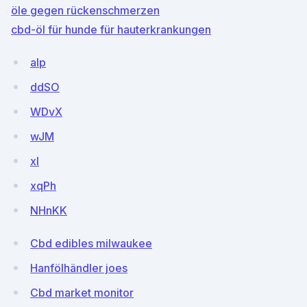
öle gegen rückenschmerzen
cbd-öl für hunde für hauterkrankungen
alp
ddSO
WDvX
wJM
xI
xqPh
NHnKK
Cbd edibles milwaukee
Hanfölhändler joes
Cbd market monitor