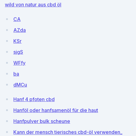
wild von natur aus cbd öl
CA
AZda
KSr
sjgS
WFfy
ba
dMCu
Hanf 4 pfoten cbd
Hanföl oder hanfsamenöl für die haut
Hanfpulver bulk scheune
Kann der mensch tierisches cbd-öl verwenden_