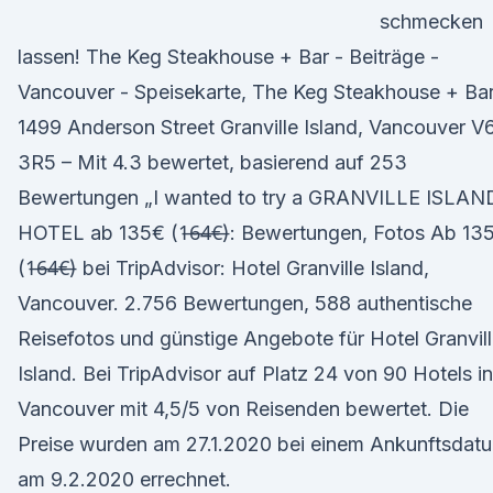
schmecken
lassen! The Keg Steakhouse + Bar - Beiträge -
Vancouver - Speisekarte, The Keg Steakhouse + Bar
1499 Anderson Street Granville Island, Vancouver V
3R5 – Mit 4.3 bewertet, basierend auf 253
Bewertungen „I wanted to try a GRANVILLE ISLAN
HOTEL ab 135€ (1̶6̶4̶€̶): Bewertungen, Fotos Ab 13
(1̶6̶4̶€̶) bei TripAdvisor: Hotel Granville Island,
Vancouver. 2.756 Bewertungen, 588 authentische
Reisefotos und günstige Angebote für Hotel Granvil
Island. Bei TripAdvisor auf Platz 24 von 90 Hotels in
Vancouver mit 4,5/5 von Reisenden bewertet. Die
Preise wurden am 27.1.2020 bei einem Ankunftsdat
am 9.2.2020 errechnet.