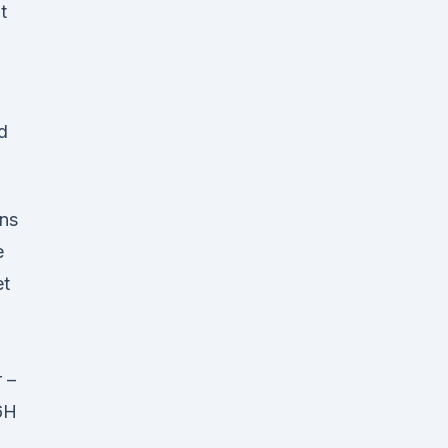
t
d
uns
e
et
 –
6H