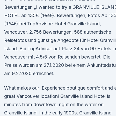
Bewertungen „I wanted to try a GRANVILLE ISLAN
HOTEL ab 135€ (1̶6̶4̶€̶): Bewertungen, Fotos Ab 13
(1̶6̶4̶€̶) bei TripAdvisor: Hotel Granville Island,
Vancouver. 2.756 Bewertungen, 588 authentische
Reisefotos und günstige Angebote für Hotel Granvil
Island. Bei TripAdvisor auf Platz 24 von 90 Hotels in
Vancouver mit 4,5/5 von Reisenden bewertet. Die
Preise wurden am 27.1.2020 bei einem Ankunftsdat
am 9.2.2020 errechnet.
What makes our Experience boutique comfort and 
great Vancouver location! Granville Island Hotel is
minutes from downtown, right on the water on
Granville Island. In the early 1900s, Granville Island