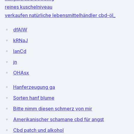
reines kuschelniveau
verkaufen natürliche lebensmittelhändler cbd-öl_
dfAIW
kRNaJ
IanCd
jn
OHAsx
Hanferzeugung ga
Sorten hanf blume
Bitte nimm diesen schmerz von mir
Amerikanischer schamane cbd für angst
Cbd patch und alkohol