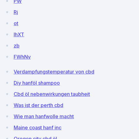
PW
Rj
ot
IhXT
zb
FWhNv
Verdampfungstemperatur von cbd
Diy hanföl shampoo
Cbd öl nebenwirkungen taubheit
Was ist der perth cbd
Wie man hanfwolle macht
Maine coast hanf inc
Oregon city cbd öl