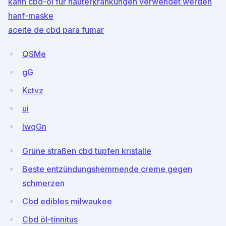
kann cbd-öl für hauterkrankungen verwendet werden
hanf-maske
aceite de cbd para fumar
QSMe
gG
Kctvz
ui
IwqGn
Grüne straßen cbd tupfen kristalle
Beste entzündungshemmende creme gegen
schmerzen
Cbd edibles milwaukee
Cbd öl-tinnitus